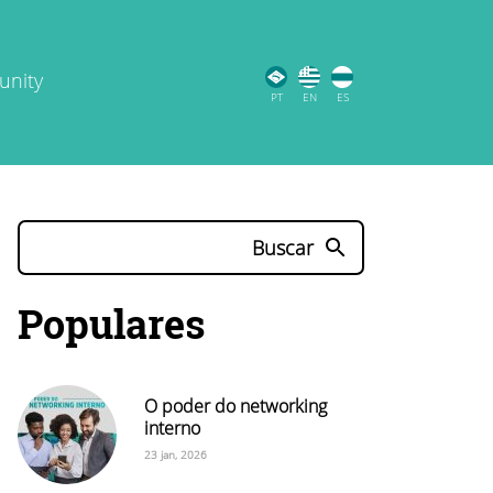
unity
PT
EN
ES
Buscar
Populares
O poder do networking
interno
23 jan, 2026