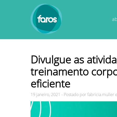
a
Divulgue as ativid
treinamento corpo
eficiente
19 janeiro, 2021
-
Postado por
fabricia.muller