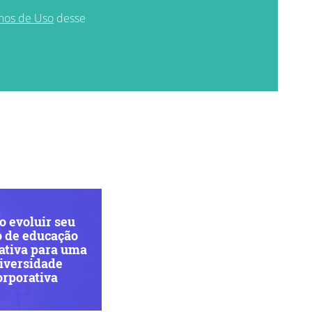
mos de Uso
desse
 evoluir seu
o de educação
ativa para uma
iversidade
orporativa