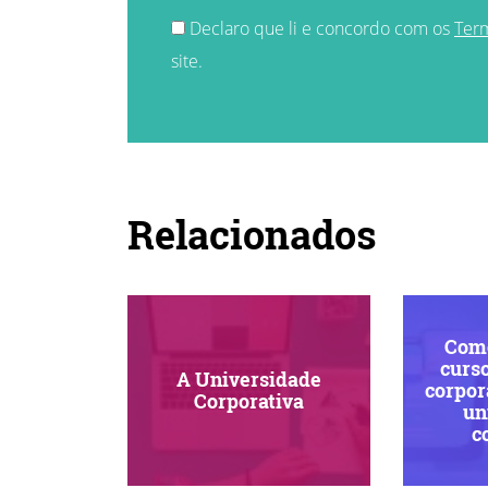
Declaro que li e concordo com os
Ter
site.
Relacionados
Como
curs
A Universidade
corpor
Corporativa
un
c