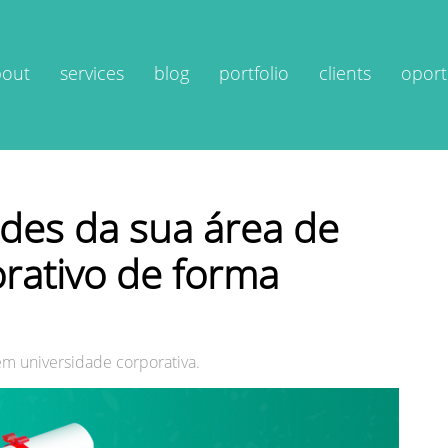
bout
services
blog
portfolio
clients
oport
ades da sua área de
rativo de forma
 em universidade corporativa.