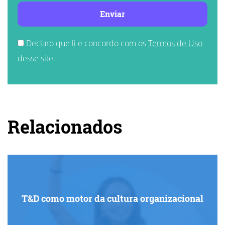
Enviar
Declaro que li e concordo com os
Termos de Uso
desse site.
Relacionados
T&D como motor da cultura organizacional