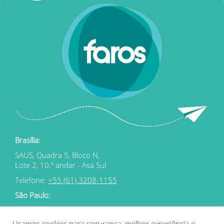
Brasília:
SAUS, Quadra 5, Bloco N,
Lote 2, 10.º andar - Asa Sul
Telefone:
+55 (61) 3208-1155
São Paulo:
Rua Estados Unidos 367,
Jardim Paulista
Usamos cookies para segurança, melhor experiência e