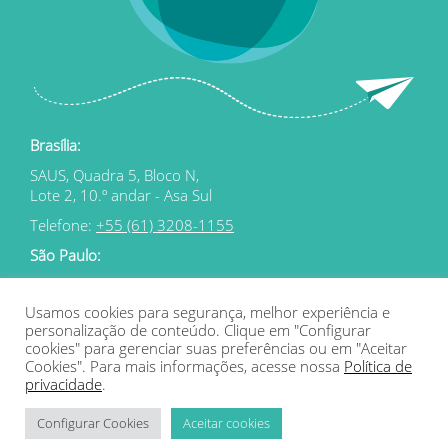
Brasília:
SAUS, Quadra 5, Bloco N,
Lote 2, 10.º andar - Asa Sul
Telefone:
+55 (61) 3208-1155
São Paulo:
Rua Estados Unidos 367,
Jardim Paulista
Usamos cookies para segurança, melhor experiência e
personalização de conteúdo. Clique em "Configurar
Telefone:
+55 (11) 2050-2410
cookies" para gerenciar suas preferências ou em "Aceitar
Cookies". Para mais informações, acesse nossa
Política de
privacidade
.
comercial@faroseducacional.com.br
Configurar Cookies
Aceitar cookies